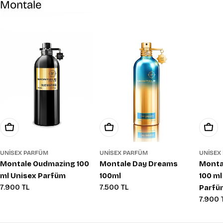
Montale
Sepete Ekle
Sepete Ekle
Sepe
UNISEX PARFÜM
UNISEX PARFÜM
UNISEX
Montale Oudmazing 100
Montale Day Dreams
Montal
ml Unisex Parfüm
100ml
100 ml
Normal
7.900 TL
Normal
7.500 TL
Parfü
fiyat
fiyat
Norma
7.900 
fiyat