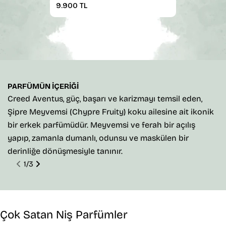
Normal
9.900 TL
fiyat
PARFÜMÜN IÇERIĞI
Creed Aventus, güç, başarı ve karizmayı temsil eden,
G
Şipre Meyvemsi (Chypre Fruity) koku ailesine ait ikonik
z
bir erkek parfümüdür. Meyvemsi ve ferah bir açılış
h
yapıp, zamanla dumanlı, odunsu ve maskülen bir
pr
derinliğe dönüşmesiyle tanınır.
1
/
3
Çok Satan Niş Parfümler