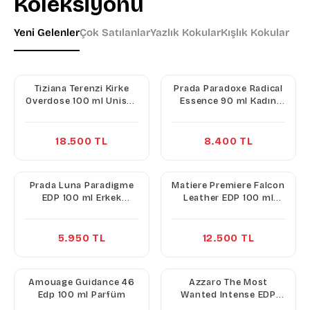
Koleksiyonu
Yeni Gelenler
Çok Satılanlar
Yazlık Kokular
Kışlık Kokular
Tiziana Terenzi Kirke
Prada Paradoxe Radical
Overdose 100 ml Unisex
Essence 90 ml Kadın
Parfüm
Parfüm
18.500 TL
8.400 TL
Prada Luna Paradigme
Matiere Premiere Falcon
EDP 100 ml Erkek
Leather EDP 100 ml
Parfüm
Unisex Parfüm
5.950 TL
12.500 TL
Amouage Guidance 46
Azzaro The Most
Edp 100 ml Parfüm
Wanted Intense EDP
100 ml Erkek Parfüm