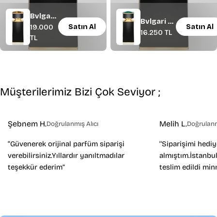
Bvlgari
Bvlgari Le
Satın Al
Satın Al
Normal
19.000
Le
Normal
16.250 TL
Gemme
fiyat
TL
Gemme
fiyat
Malakeos
Tygar
EDP 100
EDP 100
ml Erkek
ml
Parfüm
Erkek
Müşterilerimiz Bizi Çok Seviyor ;
Parfüm
Şebnem H.
Melih L.
Doğrulanmış Alıcı
Doğrulanm
“Güvenerek orijinal parfüm siparişi
''Siparişimi hedi
verebilirsiniz.Yıllardır yanıltmadılar
almıştım.İstanbul
teşekkür ederim”
teslim edildi min