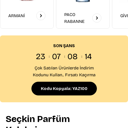
PACO
ARMANİ
Gİ
RABANNE
SON ŞANS
23
07
08
12
Çok Satılan Ürünlerde İndirim
Kodunu Kullan.. Fırsatı Kaçırma
Kodu Kopyala: YAZ100
Seçkin Parfüm