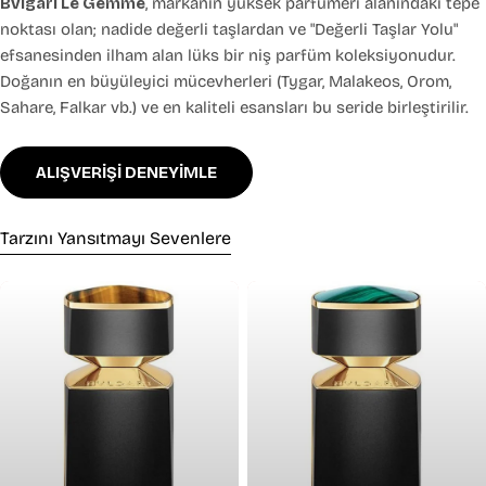
Bvlgari Le Gemme
, markanın yüksek parfümeri alanındaki tepe
noktası olan; nadide değerli taşlardan ve "Değerli Taşlar Yolu"
efsanesinden ilham alan lüks bir niş parfüm koleksiyonudur.
Doğanın en büyüleyici mücevherleri (Tygar, Malakeos, Orom,
Sahare, Falkar vb.) ve en kaliteli esansları bu seride birleştirilir.
ALIŞVERİŞİ DENEYİMLE
Tarzını Yansıtmayı Sevenlere