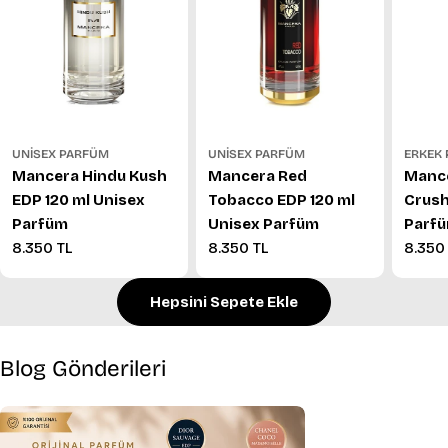
UNISEX PARFÜM
ERKEK
UNISEX PARFÜM
Mancera Hindu Kush
Mance
Mancera Red
EDP 120 ml Unisex
Crush
Tobacco EDP 120 ml
Parfüm
Parf
Unisex Parfüm
Normal
8.350 TL
Norm
8.350
Normal
8.350 TL
fiyat
fiyat
fiyat
Hepsini Sepete Ekle
Blog Gönderileri