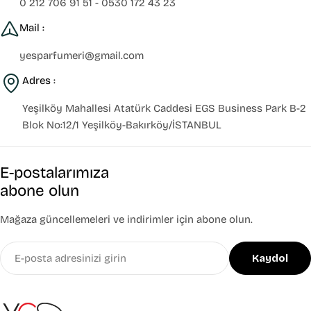
0 212 706 91 51 - 0530 172 43 23
Mail :
yesparfumeri@gmail.com
Adres :
Yeşilköy Mahallesi Atatürk Caddesi EGS Business Park B-2
Blok No:12/1 Yeşilköy-Bakırköy/İSTANBUL
E-postalarımıza
abone olun
Mağaza güncellemeleri ve indirimler için abone olun.
E-
Kaydol
posta